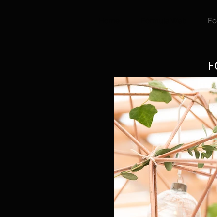
Home
Fórmula Web
Fo
F